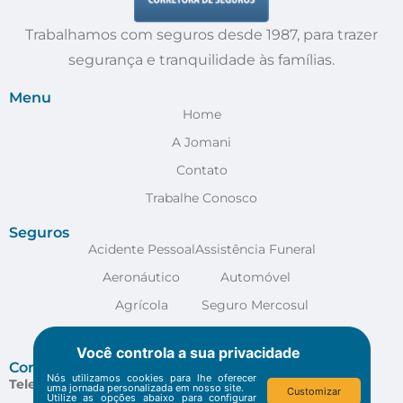
Trabalhamos com seguros desde 1987, para trazer
segurança e tranquilidade às famílias.
Menu
Home
A Jomani
Contato
Trabalhe Conosco
Seguros
Acidente Pessoal
Assistência Funeral
Aeronáutico
Automóvel
Agrícola
Seguro Mercosul
Anestesia
VER MAIS
Você controla a sua privacidade
Contato
Nós utilizamos cookies para lhe oferecer
Telefone:
(48) 3029-4400
uma jornada personalizada em nosso site.
Customizar
Utilize as opções abaixo para configurar