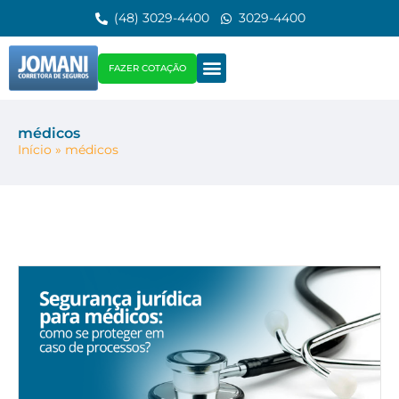
(48) 3029-4400
3029-4400
FAZER COTAÇÃO
médicos
Início
»
médicos