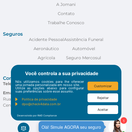
A Jomani
Contato
Trabalhe Conosco
Seguros
Acidente Pessoal
Assistência Funeral
Aeronáutico
Automóvel
Agrícola
Seguro Mercosul
Anestesia
VER MAIS
Você controla a sua privacidade
Contato
Nós utilizamos cookies para lhe oferecer
Telefone:
(48) 3029-4400
uma jornada personalizada em nosso site.
Customizar
Utilize as opções abaixo para configurar
suas preferências sobre esse assunto.
Email:
contato@jomani.com.br
Rejeitar
Rua Arcipreste Paiva, Nº 85 – 1 e 2º andar
Politica de privacidade
dpo@check4data.com.br
Centro – Florianópolis – SC – CEP 88.010-530
Aceitar
Desenvolvido por RMD Compliance
Todos os direitos reservados.