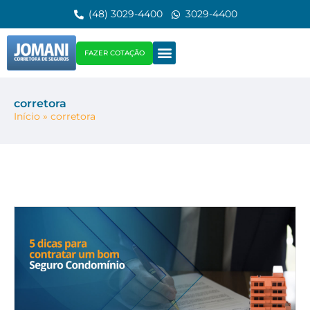
(48) 3029-4400
3029-4400
FAZER COTAÇÃO
corretora
Início
»
corretora