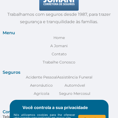
Trabalhamos com seguros desde 1987, para trazer
segurança e tranquilidade às famílias.
Menu
Home
A Jomani
Contato
Trabalhe Conosco
Seguros
Acidente Pessoal
Assistência Funeral
Aeronáutico
Automóvel
Agrícola
Seguro Mercosul
Anestesia
VER MAIS
Você controla a sua privacidade
Contato
Nós utilizamos cookies para lhe oferecer
Telefone:
(48) 3029-4400
uma jornada personalizada em nosso site.