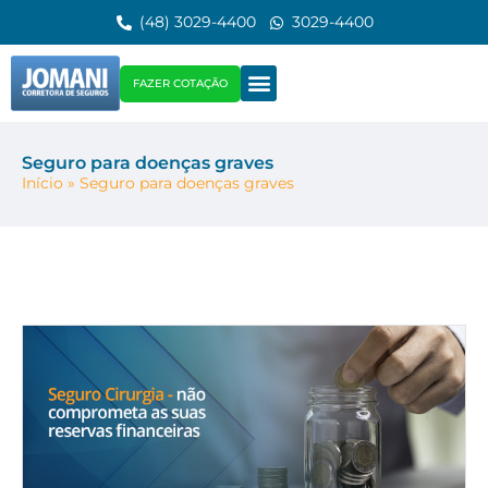
(48) 3029-4400
3029-4400
FAZER COTAÇÃO
Seguro para doenças graves
Início
»
Seguro para doenças graves