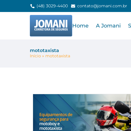
(48) 3029-4400
contato@jomani.com.br
Home
A Jomani
mototaxista
Início
»
mototaxista