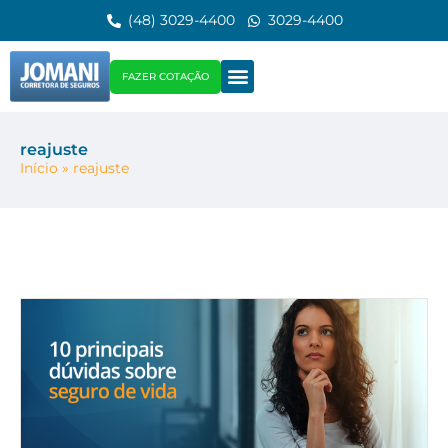
(48) 3029-4400
3029-4400
FAZER COTAÇÃO
reajuste
Início
»
reajuste