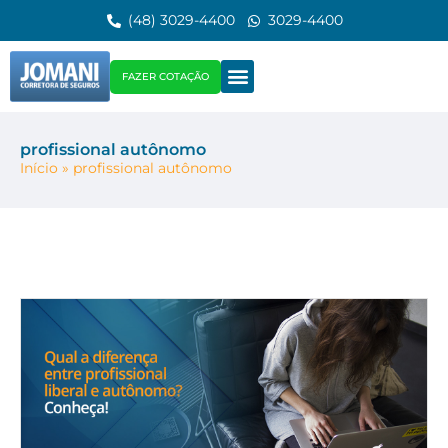
(48) 3029-4400
3029-4400
FAZER COTAÇÃO
profissional autônomo
Início
»
profissional autônomo