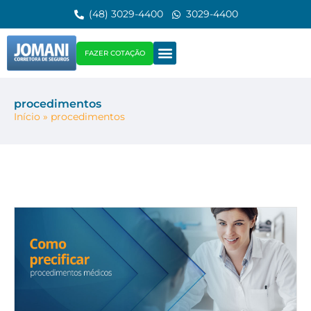
(48) 3029-4400
3029-4400
FAZER COTAÇÃO
procedimentos
Início
»
procedimentos