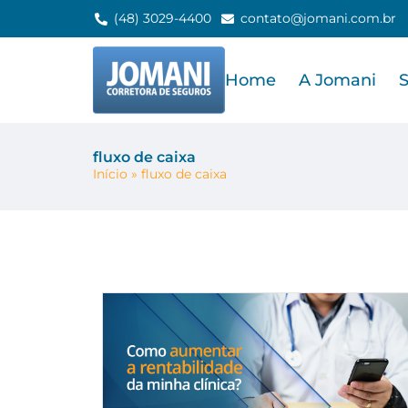
(48) 3029-4400
contato@jomani.com.br
Home
A Jomani
fluxo de caixa
Início
»
fluxo de caixa