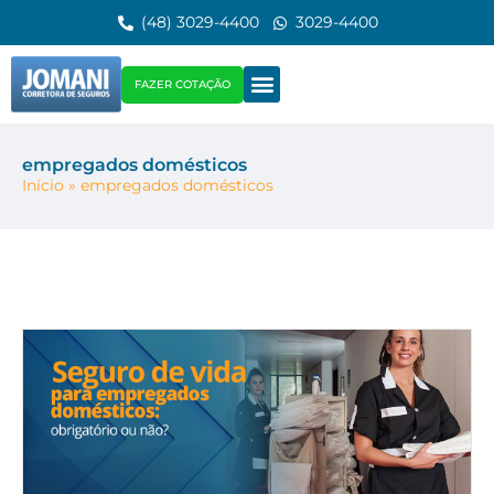
(48) 3029-4400
3029-4400
FAZER COTAÇÃO
empregados domésticos
Início
»
empregados domésticos