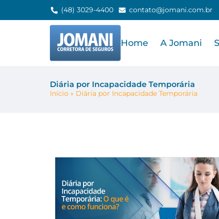
(48) 3029-4400
contato@jomani.com.br
Home
A Jomani
Diária por Incapacidade Temporária
Início
»
Diária por Incapacidade Temporária