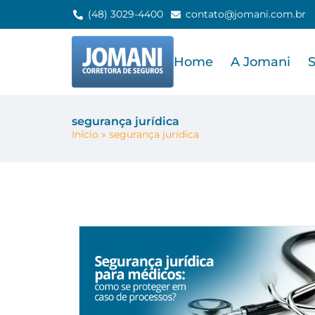
(48) 3029-4400
contato@jomani.com.br
Home
A Jomani
segurança jurídica
Início
»
segurança jurídica