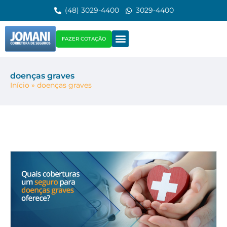
(48) 3029-4400
3029-4400
FAZER COTAÇÃO
doenças graves
Início
»
doenças graves