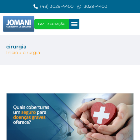
(48) 3029-4400
3029-4400
FAZER COTAÇÃO
cirurgia
Início
»
cirurgia