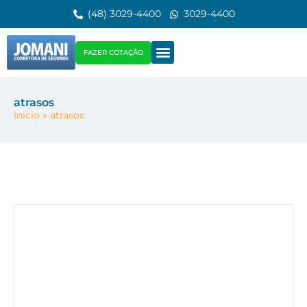
(48) 3029-4400
3029-4400
FAZER COTAÇÃO
atrasos
Início
»
atrasos