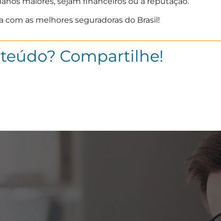
anos maiores, sejam financeiros ou à reputação.
a com as melhores seguradoras do Brasil!
nteúdo? Compartilhe!