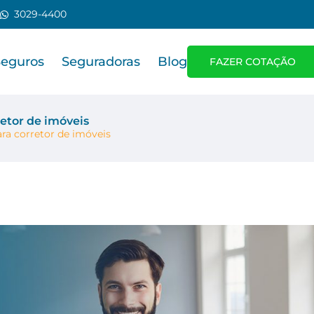
3029-4400
Seguros
Seguradoras
Blog
FAZER COTAÇÃO
retor de imóveis
ara corretor de imóveis