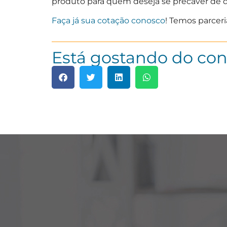
produto para quem deseja se precaver de d
Faça já sua cotação conosco
! Temos parceri
Está gostando do co