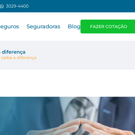
3029-4400
Seguros
Seguradoras
Blog
FAZER COTAÇÃO
a diferença
 saiba a diferença