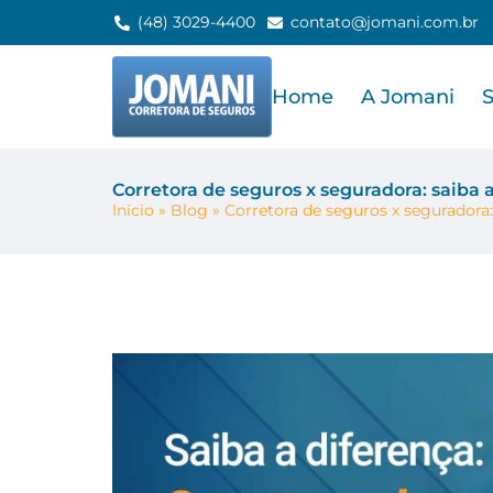
(48) 3029-4400
contato@jomani.com.br
Home
A Jomani
Corretora de seguros x seguradora: saiba 
Início
»
Blog
»
Corretora de seguros x seguradora: