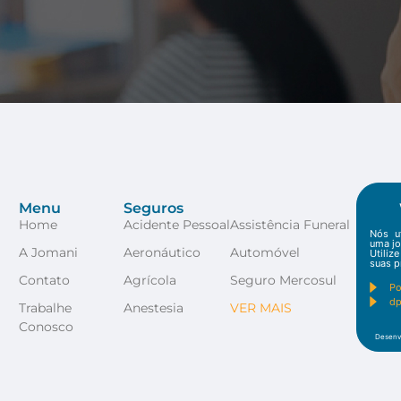
Menu
Seguros
Home
Acidente Pessoal
Assistência Funeral
Nós u
uma jo
A Jomani
Aeronáutico
Automóvel
Utili
suas p
Contato
Agrícola
Seguro Mercosul
Po
dp
Trabalhe
Anestesia
VER MAIS
Conosco
Desenv