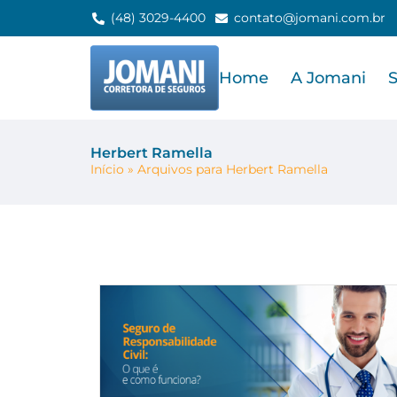
(48) 3029-4400
contato@jomani.com.br
Home
A Jomani
Herbert Ramella
Início
»
Arquivos para Herbert Ramella