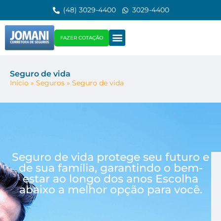
(48) 3029-4400
3029-4400
FAZER COTAÇÃO
Seguro de vida
Início
»
Seguros
»
Seguro de vida
Seguro de vida protege seu futuro e
de sua família, garantindo o bem-
estar ao longo dos anos Escolha
abaixo a melhor opção para você.