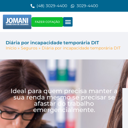
(48) 3029-4400
3029-4400
FAZER COTAÇÃO
Diária por incapacidade temporária DIT
Início
»
Seguros
»
Diária por incapacidade temporária DIT
Ideal para quem precisa manter a
sua renda mesmo se precisar se
afastar do trabalho
emergencialmente.