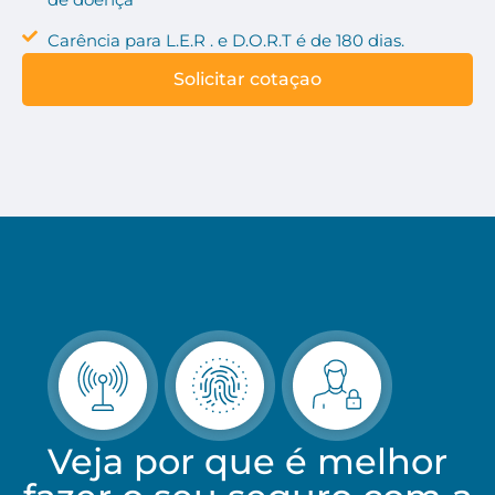
Carência para L.E.R . e D.O.R.T é de 180 dias.
Solicitar cotaçao
Veja por que é melhor